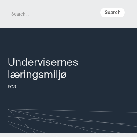
Meny
NO
Undervisernes
læringsmiljø
FO3