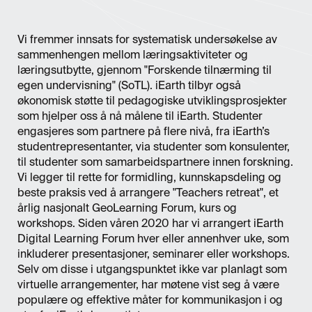
Vi fremmer innsats for systematisk undersøkelse av
sammenhengen mellom læringsaktiviteter og
læringsutbytte, gjennom "Forskende tilnærming til
egen undervisning" (SoTL). iEarth tilbyr også
økonomisk støtte til pedagogiske utviklingsprosjekter
som hjelper oss å nå målene til iEarth. Studenter
engasjeres som partnere på flere nivå, fra iEarth’s
studentrepresentanter, via studenter som konsulenter,
til studenter som samarbeidspartnere innen forskning.
Vi legger til rette for formidling, kunnskapsdeling og
beste praksis ved å arrangere "Teachers retreat", et
årlig nasjonalt GeoLearning Forum, kurs og
workshops. Siden våren 2020 har vi arrangert iEarth
Digital Learning Forum hver eller annenhver uke, som
inkluderer presentasjoner, seminarer eller workshops.
Selv om disse i utgangspunktet ikke var planlagt som
virtuelle arrangementer, har møtene vist seg å være
populære og effektive måter for kommunikasjon i og