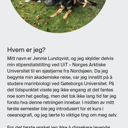
Hvem er jeg?
Mitt navn er Jennie Lundqvist, og jeg skylder delvis
min stipendiatstilling ved UiT – Norges Arktiske
Universitet til en sjøstjerne fra Nordsjøen. Da jeg
begynte min akademiske reise, var jeg innstilt på å
studere marinbiologi ved Gøteborgs Universitet. På
det tidspunktet visste jeg ikke engang at det fantes
noe som het geofag, men det tok ikke lang tid før jeg
forsto hva denne retningen innebar. I midten av mitt
første semester ble jeg introdusert for et kurs i
oseanografi, og jeg lærte to viktige ting om meg selv.
For det første ønsket jeg ikke å dissekere levende