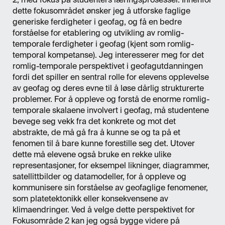
dette fokusområdet ønsker jeg å utforske faglige
generiske ferdigheter i geofag, og få en bedre
forståelse for etablering og utvikling av romlig-
temporale ferdigheter i geofag (kjent som romlig-
temporal kompetanse). Jeg interesserer meg for det
romlig-temporale perspektivet i geofagutdanningen
fordi det spiller en sentral rolle for elevens opplevelse
av geofag og deres evne til å løse dårlig strukturerte
problemer. For å oppleve og forstå de enorme romlig-
temporale skalaene involvert i geofag, må studentene
bevege seg vekk fra det konkrete og mot det
abstrakte, de må gå fra å kunne se og ta på et
fenomen til å bare kunne forestille seg det. Utover
dette må elevene også bruke en rekke ulike
representasjoner, for eksempel likninger, diagrammer,
satellittbilder og datamodeller, for å oppleve og
kommunisere sin forståelse av geofaglige fenomener,
som platetektonikk eller konsekvensene av
klimaendringer. Ved å velge dette perspektivet for
Fokusområde 2 kan jeg også bygge videre på