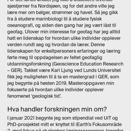
sjøstjerner fra Nordsjøen, og for det andre ville jeg
lære mer om bølger, strømmer og havet. Så jeg gikk
fra å studere marinbiologi til å studere fysisk
oseanografi, og siden den gang har jeg vært låst til
geofag. Utover min interesse for geofag har jeg alltid
hatt en lidenskap for hvordan ulike individer opplever
verden rundt seg og hvordan de lærer. Denne
lidenskapen for enkeltpersoners erfaringer og læring
førte meg til oppdagelsen av feltet geofaglig
utdanningsforskning (Geoscience Education Research
– GER). Takket være Karl Ljung ved Lunds Universitet
fikk jeg muligheten til å ta en mastergrad i GER, som
jeg begynte på høsten 2019. Masteroppgaven min
fokuserte på hvordan ulike individer opplever
fenomenet ‘geologisk tid’.
Hva handler forskningen min om?
I januar 2021 begynte jeg som stipendiat ved UiT og
PhD-prosjektet mitt er knyttet til iEarth’s Fokusområde
2, med fokus på studenters læringsprosesser. Innenfor